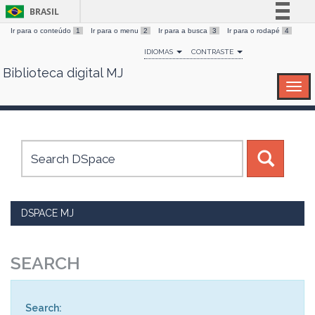
BRASIL
Ir para o conteúdo
1
Ir para o menu
2
Ir para a busca
3
Ir para o rodapé
4
Simplifique!
IDIOMAS
CONTRASTE
Comunica BR
Biblioteca digital MJ
Skip
Participe
navigation
Acesso à informação
Legislação
Canais
DSPACE MJ
SEARCH
Search: