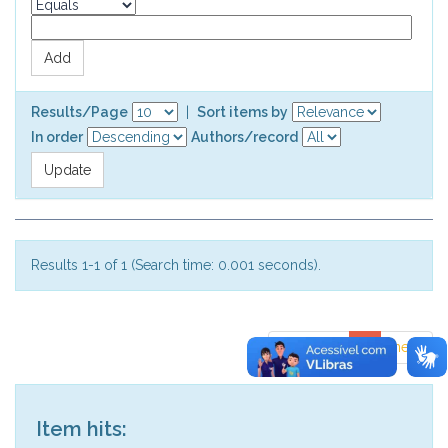
Results/Page
|
Sort items by
In order
Authors/record
Results 1-1 of 1 (Search time: 0.001 seconds).
previous
1
next
Item hits: