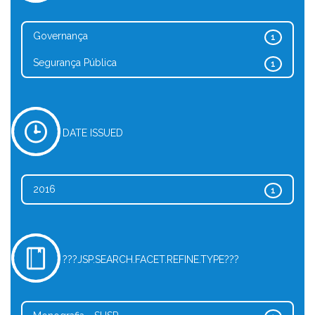
Governança
1
Segurança Pública
1
DATE ISSUED
2016
1
???JSP.SEARCH.FACET.REFINE.TYPE???