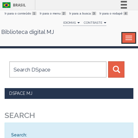
BRASIL
Ir para o conteúdo
1
Ir para o menu
2
Ir para a busca
3
Ir para o rodapé
4
Simplifique!
IDIOMAS
CONTRASTE
Comunica BR
Biblioteca digital MJ
Skip
Participe
navigation
Acesso à informação
Legislação
Canais
DSPACE MJ
SEARCH
Search: