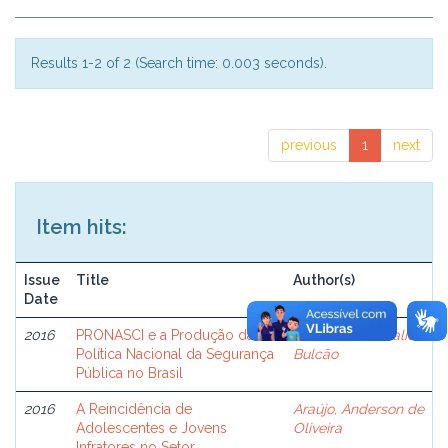
Results 1-2 of 2 (Search time: 0.003 seconds).
previous
1
next
Item hits:
Issue
Title
Author(s)
Date
2016
PRONASCI e a Produção da
Gonzalez, Nathalie
Política Nacional da Segurança
Bulcão
Pública no Brasil
2016
A Reincidência de
Araújo, Anderson de
Adolescentes e Jovens
Oliveira
Infratores no Setor