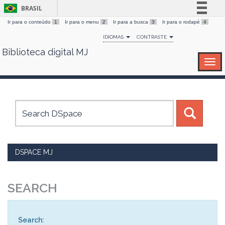
BRASIL
Ir para o conteúdo
1
Ir para o menu
2
Ir para a busca
3
Ir para o rodapé
4
Simplifique!
IDIOMAS
CONTRASTE
Comunica BR
Biblioteca digital MJ
Skip
Participe
navigation
Acesso à informação
Legislação
Canais
DSPACE MJ
SEARCH
Search: