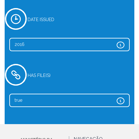
DATE ISSUED
2016
1
HAS FILE(S)
true
1