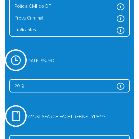
Polícia Civil do DF
1
Prova Criminal
1
Traficantes
1
DATE ISSUED
2019
1
???JSP.SEARCH.FACET.REFINE.TYPE???