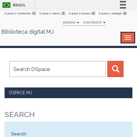
BRASIL
Ir para o conteúdo
1
Ir para o menu
2
Ir para a busca
3
Ir para o rodapé
4
Simplifique!
IDIOMAS
CONTRASTE
Comunica BR
Biblioteca digital MJ
Skip
Participe
navigation
Acesso à informação
Legislação
Canais
DSPACE MJ
SEARCH
Search: