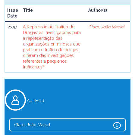
Issue
Title
Author(s)
Date
2019
A Repressão ao Tráfico de
Claro, João Maciel
Drogas: as investigações para
a representação das
organizações criminosas que
praticam o tráfico de drogas,
diferem das investigações
referentes a pequenos
traficantes?
AUTHOR
Claro, João Maciel
1