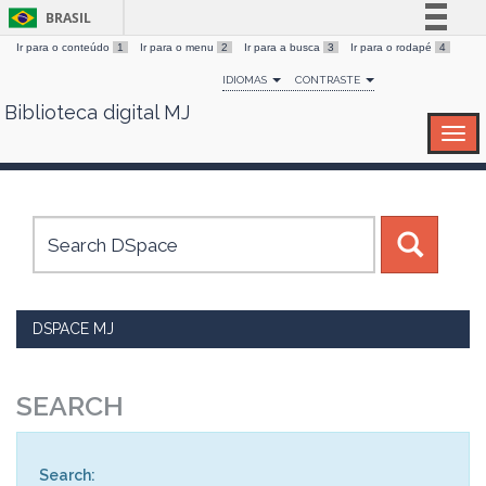
BRASIL
Ir para o conteúdo
1
Ir para o menu
2
Ir para a busca
3
Ir para o rodapé
4
Simplifique!
IDIOMAS
CONTRASTE
Comunica BR
Biblioteca digital MJ
Skip
Participe
navigation
Acesso à informação
Legislação
Canais
DSPACE MJ
SEARCH
Search: