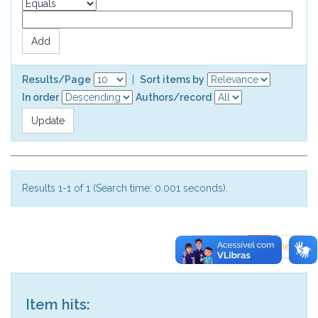
Results/Page
|
Sort items by
In order
Authors/record
Results 1-1 of 1 (Search time: 0.001 seconds).
previous
1
next
Item hits: