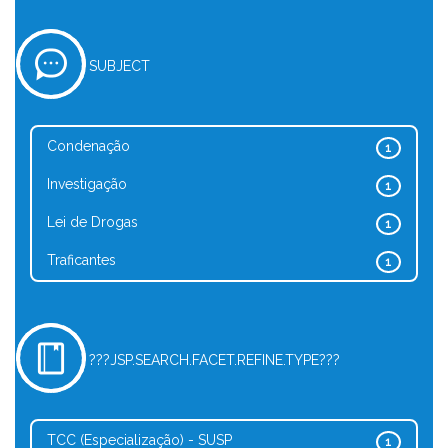
SUBJECT
Condenação
1
Investigação
1
Lei de Drogas
1
Traficantes
1
???JSP.SEARCH.FACET.REFINE.TYPE???
TCC (Especialização) - SUSP
1