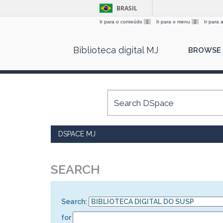
BRASIL
Ir para o conteúdo
1
Ir para o menu
2
Ir para
Skip
Biblioteca digital MJ
BROWSE
navigation
DSPACE MJ
SEARCH
Search:
for