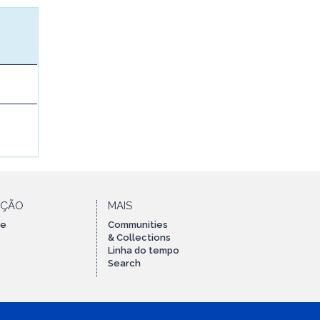
AÇÃO
MAIS
te
Communities
& Collections
Linha do tempo
Search