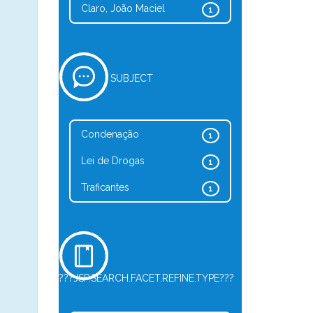
Claro, João Maciel
1
SUBJECT
Condenação
1
Lei de Drogas
1
Traficantes
1
???JSP.SEARCH.FACET.REFINE.TYPE???