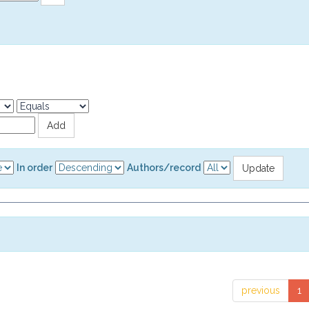
In order
Authors/record
previous
1