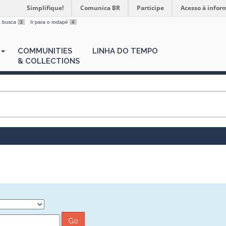
Simplifique!
Comunica BR
Participe
Acesso à infor
 a busca
3
Ir para o rodapé
4
COMMUNITIES
LINHA DO TEMPO
& COLLECTIONS