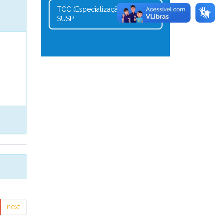
TCC (Especialização) -
1
SUSP
next