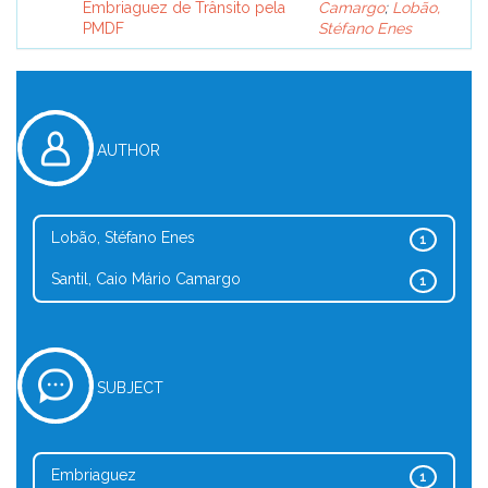
Embriaguez de Trânsito pela
Camargo
;
Lobão,
PMDF
Stéfano Enes
AUTHOR
Lobão, Stéfano Enes
1
Santil, Caio Mário Camargo
1
SUBJECT
Embriaguez
1