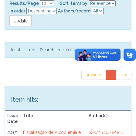
Results/Page
|
Sort items by
In order
Authors/record
Results 1-1 of 1 (Search time: 0.001 seconds).
previous
1
next
Item hits:
Issue
Title
Author(s)
Date
2017
Fiscalização de Alcoolemia e
Santil, Caio Mário