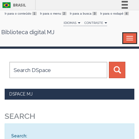
BRASIL
Ir para o conteúdo
1
Ir para o menu
2
Ir para a busca
3
Ir para o rodapé
4
Simplifique!
IDIOMAS
CONTRASTE
Comunica BR
Biblioteca digital MJ
Skip
Participe
navigation
Acesso à informação
Legislação
Canais
DSPACE MJ
SEARCH
Search: