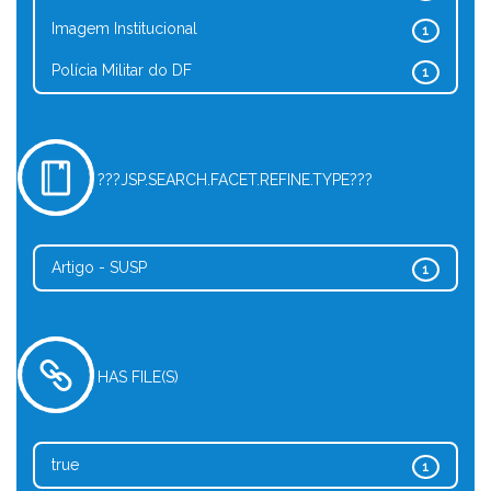
Imagem Institucional
1
Polícia Militar do DF
1
???JSP.SEARCH.FACET.REFINE.TYPE???
Artigo - SUSP
1
HAS FILE(S)
true
1