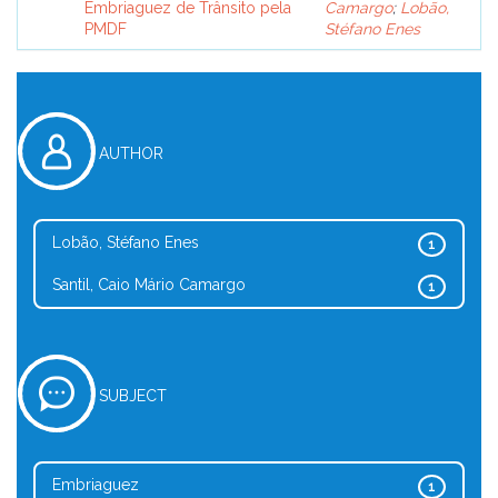
Embriaguez de Trânsito pela
Camargo
;
Lobão,
PMDF
Stéfano Enes
AUTHOR
Lobão, Stéfano Enes
1
Santil, Caio Mário Camargo
1
SUBJECT
Embriaguez
1