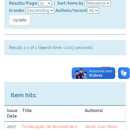
Results/Page
|
Sort items by
In order
Authors/record
Results 1-1 of 1 (Search time: 0.003 seconds).
previous
1
next
Item hits:
Issue
Title
Author(s)
Date
2017
Fiscalização de Alcoolemia e
Santil, Caio Mário