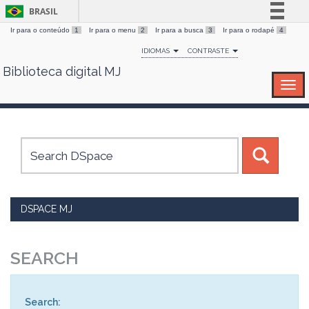
BRASIL
Ir para o conteúdo
1
Ir para o menu
2
Ir para a busca
3
Ir para o rodapé
4
Simplifique!
IDIOMAS
CONTRASTE
Comunica BR
Biblioteca digital MJ
Skip
Participe
navigation
Acesso à informação
Legislação
Canais
DSPACE MJ
SEARCH
Search: