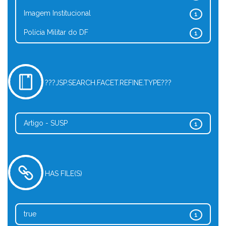
Imagem Institucional
1
Polícia Militar do DF
1
???JSP.SEARCH.FACET.REFINE.TYPE???
Artigo - SUSP
1
HAS FILE(S)
true
1