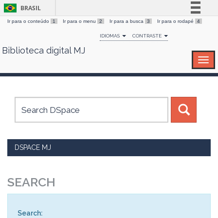
BRASIL
Ir para o conteúdo
1
Ir para o menu
2
Ir para a busca
3
Ir para o rodapé
4
Simplifique!
IDIOMAS
CONTRASTE
Comunica BR
Biblioteca digital MJ
Skip
Participe
navigation
Acesso à informação
Legislação
Canais
DSPACE MJ
SEARCH
Search: