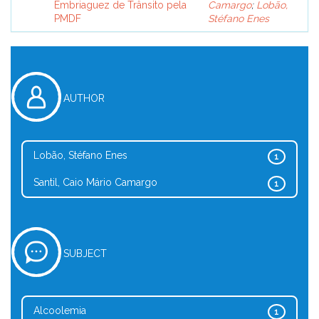
Embriaguez de Trânsito pela
Camargo
;
Lobão,
PMDF
Stéfano Enes
AUTHOR
Lobão, Stéfano Enes
1
Santil, Caio Mário Camargo
1
SUBJECT
Alcoolemia
1