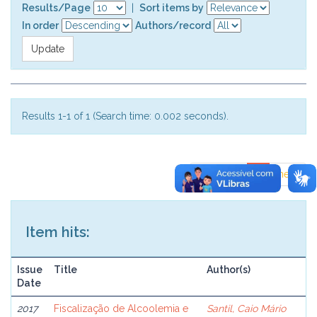
Results/Page
|
Sort items by
In order
Authors/record
Results 1-1 of 1 (Search time: 0.002 seconds).
previous
1
next
Item hits:
Issue
Title
Author(s)
Date
2017
Fiscalização de Alcoolemia e
Santil, Caio Mário