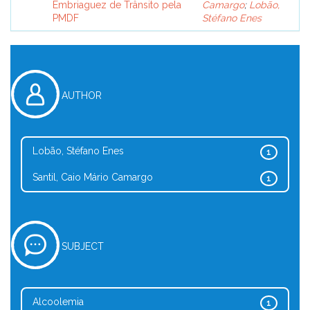
Embriaguez de Trânsito pela
Camargo
;
Lobão,
PMDF
Stéfano Enes
AUTHOR
Lobão, Stéfano Enes
1
Santil, Caio Mário Camargo
1
SUBJECT
Alcoolemia
1