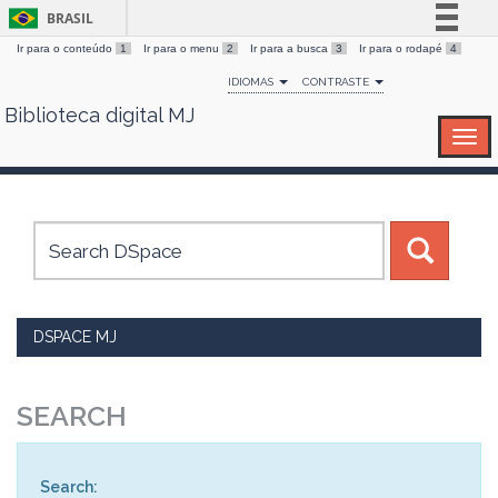
BRASIL
Ir para o conteúdo
1
Ir para o menu
2
Ir para a busca
3
Ir para o rodapé
4
Simplifique!
IDIOMAS
CONTRASTE
Comunica BR
Biblioteca digital MJ
Skip
Participe
navigation
Acesso à informação
Legislação
Canais
DSPACE MJ
SEARCH
Search: