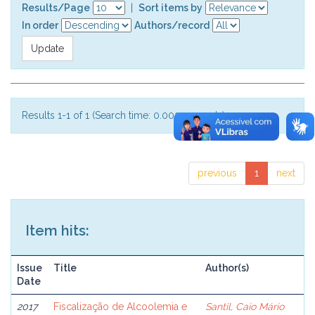
Results/Page
|
Sort items by
In order
Authors/record
Results 1-1 of 1 (Search time: 0.002 seconds).
previous
1
next
Item hits:
Issue
Title
Author(s)
Date
2017
Fiscalização de Alcoolemia e
Santil, Caio Mário