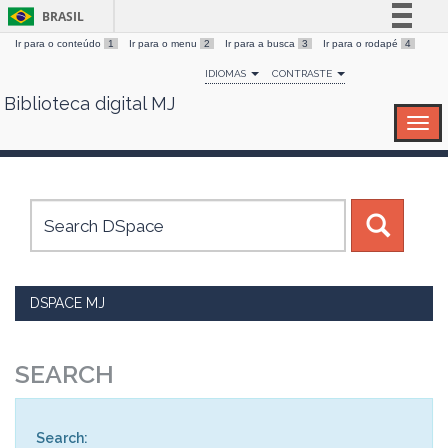
BRASIL
Ir para o conteúdo
1
Ir para o menu
2
Ir para a busca
3
Ir para o rodapé
4
Simplifique!
IDIOMAS
CONTRASTE
Comunica BR
Biblioteca digital MJ
Skip
Participe
navigation
Acesso à informação
Legislação
Canais
DSPACE MJ
SEARCH
Search: