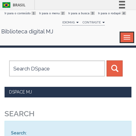
BRASIL
Ir para o conteúdo
1
Ir para o menu
2
Ir para a busca
3
Ir para o rodapé
4
Simplifique!
IDIOMAS
CONTRASTE
Comunica BR
Biblioteca digital MJ
Skip
Participe
navigation
Acesso à informação
Legislação
Canais
DSPACE MJ
SEARCH
Search: