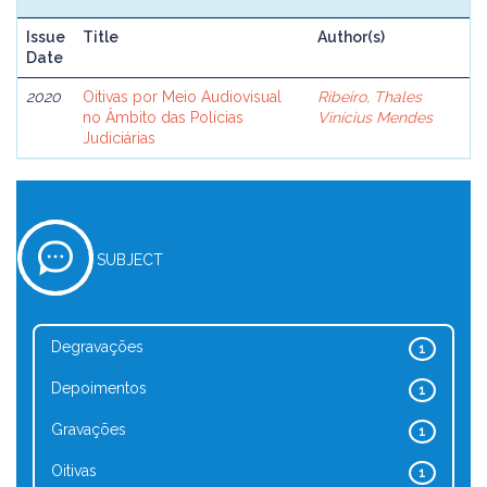
Issue
Title
Author(s)
Date
2020
Oitivas por Meio Audiovisual
Ribeiro, Thales
no Âmbito das Polícias
Vinícius Mendes
Judiciárias
SUBJECT
Degravações
1
Depoimentos
1
Gravações
1
Oitivas
1