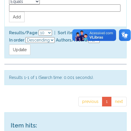
Results/Page
|
Sort items by
In order
Authors/record
Results 1-1 of 1 (Search time: 0.001 seconds).
previous
1
next
Item hits: