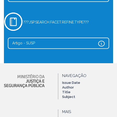
???JSP.SEARCH.FACET.REFINE.TYPE???
Artigo - SUSP
1
NAVEGAÇÃO
Issue Date
Author
Title
Subject
MAIS