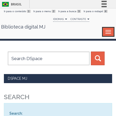
BRASIL
Ir para o conteúdo
1
Ir para o menu
2
Ir para a busca
3
Ir para o rodapé
4
Simplifique!
IDIOMAS
CONTRASTE
Comunica BR
Biblioteca digital MJ
Skip
Participe
navigation
Acesso à informação
Legislação
Canais
DSPACE MJ
SEARCH
Search: