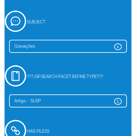
SUBJECT
Gravações
1
???JSP.SEARCH.FACET.REFINE.TYPE???
Artigo - SUSP
1
HAS FILE(S)