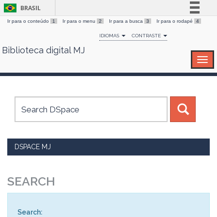
BRASIL
Ir para o conteúdo
1
Ir para o menu
2
Ir para a busca
3
Ir para o rodapé
4
Simplifique!
IDIOMAS
CONTRASTE
Comunica BR
Biblioteca digital MJ
Skip
Participe
navigation
Acesso à informação
Legislação
Canais
DSPACE MJ
SEARCH
Search: