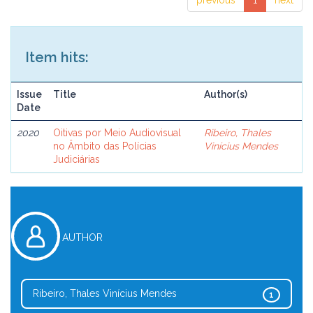
previous
1
next
Item hits:
Issue
Title
Author(s)
Date
2020
Oitivas por Meio Audiovisual
Ribeiro, Thales
no Âmbito das Polícias
Vinícius Mendes
Judiciárias
AUTHOR
Ribeiro, Thales Vinícius Mendes
1