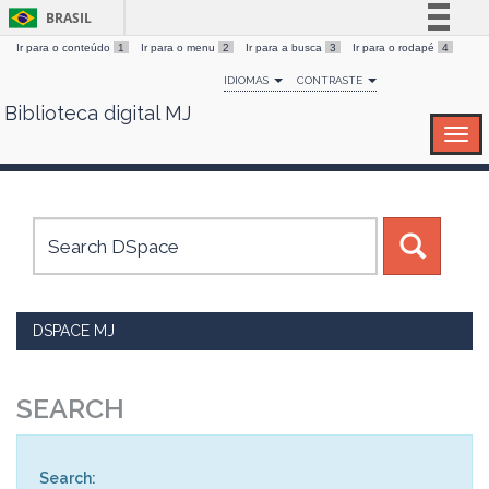
BRASIL
Ir para o conteúdo
1
Ir para o menu
2
Ir para a busca
3
Ir para o rodapé
4
Simplifique!
IDIOMAS
CONTRASTE
Comunica BR
Biblioteca digital MJ
Skip
Participe
navigation
Acesso à informação
Legislação
Canais
DSPACE MJ
SEARCH
Search: