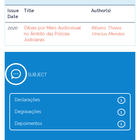
Issue
Title
Author(s)
Date
2020
Oitivas por Meio Audiovisual
Ribeiro, Thales
no Âmbito das Polícias
Vinícius Mendes
Judiciárias
SUBJECT
Declarações
1
Degravações
1
Depoimentos
1