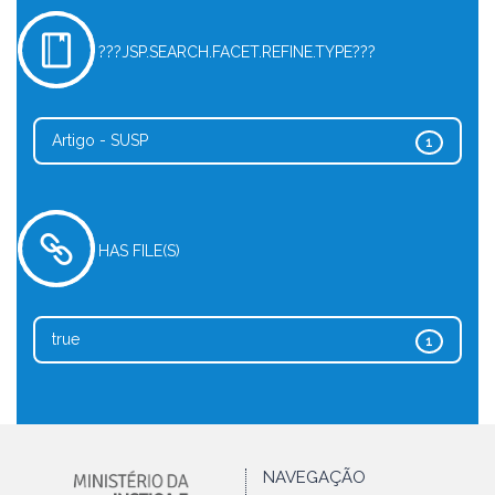
???JSP.SEARCH.FACET.REFINE.TYPE???
Artigo - SUSP
1
HAS FILE(S)
true
1
NAVEGAÇÃO