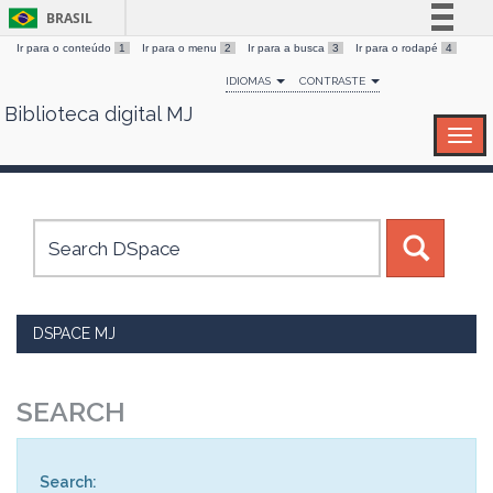
BRASIL
Ir para o conteúdo
1
Ir para o menu
2
Ir para a busca
3
Ir para o rodapé
4
Simplifique!
IDIOMAS
CONTRASTE
Comunica BR
Biblioteca digital MJ
Skip
Participe
navigation
Acesso à informação
Legislação
Canais
DSPACE MJ
SEARCH
Search: