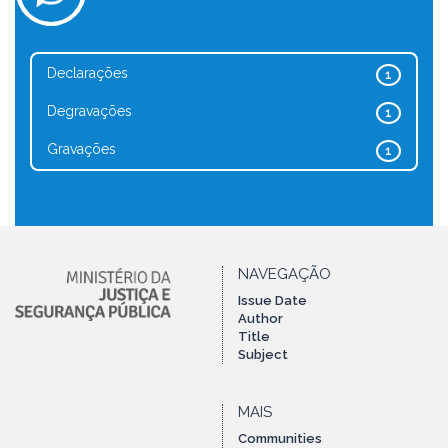
Declarações
1
Degravações
1
Gravações
1
NAVEGAÇÃO
Issue Date
Author
Title
Subject
MAIS
Communities