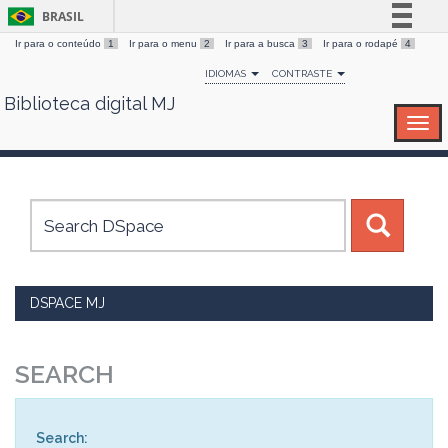
BRASIL
Ir para o conteúdo
1
Ir para o menu
2
Ir para a busca
3
Ir para o rodapé
4
Simplifique!
IDIOMAS
CONTRASTE
Comunica BR
Biblioteca digital MJ
Skip
Participe
navigation
Acesso à informação
Legislação
Canais
DSPACE MJ
SEARCH
Search: