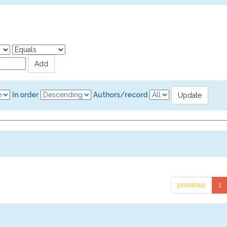
In order
Authors/record
previous
1