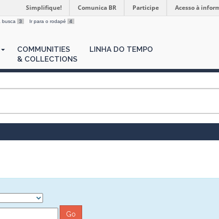
Simplifique!
Comunica BR
Participe
Acesso à infor
 a busca
3
Ir para o rodapé
4
COMMUNITIES
LINHA DO TEMPO
& COLLECTIONS