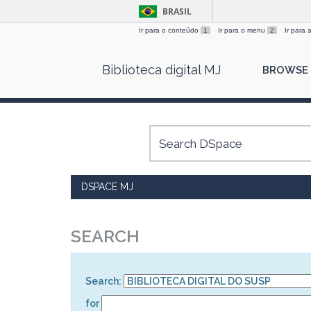
BRASIL
Ir para o conteúdo
1
Ir para o menu
2
Ir para
Skip
Biblioteca digital MJ
BROWSE
navigation
DSPACE MJ
SEARCH
Search:
for