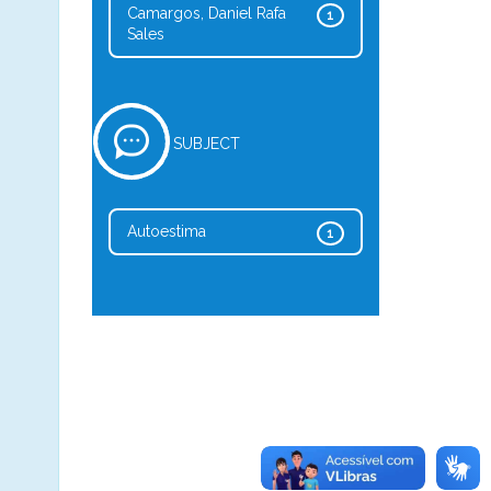
Camargos, Daniel Rafa
1
Sales
SUBJECT
Autoestima
1