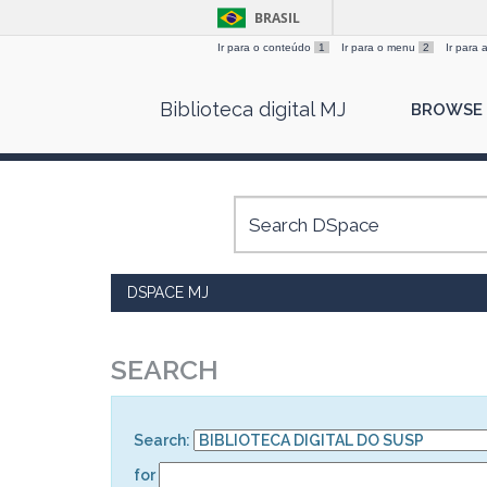
BRASIL
Ir para o conteúdo
1
Ir para o menu
2
Ir para
Skip
Biblioteca digital MJ
BROWSE
navigation
DSPACE MJ
SEARCH
Search:
for