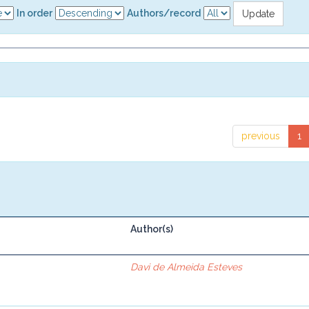
In order
Authors/record
previous
1
Author(s)
Davi de Almeida Esteves