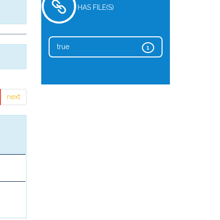
HAS FILE(S)
true
1
next