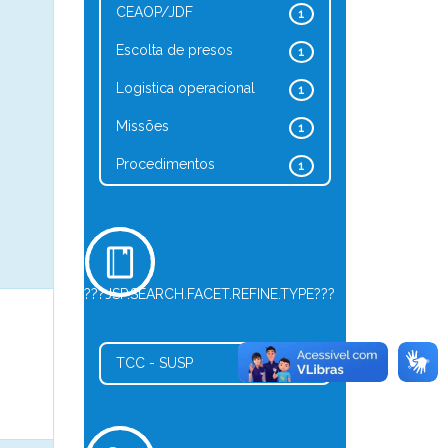
CEAOP/JDF
1
Escolta de presos
1
Logistica operacional
1
Missões
1
Procedimentos
1
???JSP.SEARCH.FACET.REFINE.TYPE???
TCC - SUSP
1