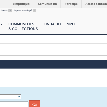
Simplifique!
Comunica BR
Participe
Acesso à infor
 a busca
3
Ir para o rodapé
4
COMMUNITIES
LINHA DO TEMPO
& COLLECTIONS