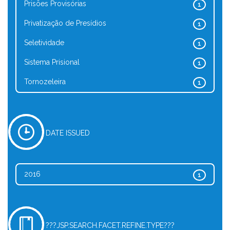
Prisões Provisórias
1
Privatização de Presídios
1
Seletividade
1
Sistema Prisional
1
Tornozeleira
1
DATE ISSUED
2016
1
???JSP.SEARCH.FACET.REFINE.TYPE???