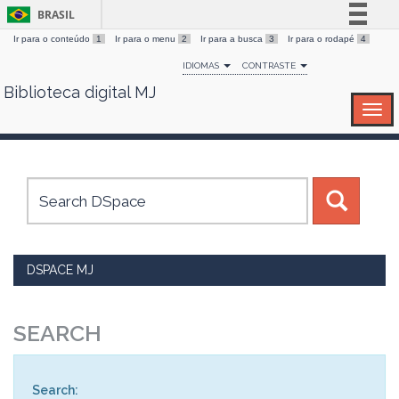
BRASIL
Ir para o conteúdo
1
Ir para o menu
2
Ir para a busca
3
Ir para o rodapé
4
Simplifique!
IDIOMAS
CONTRASTE
Comunica BR
Biblioteca digital MJ
Skip
Participe
navigation
Acesso à informação
Legislação
Canais
DSPACE MJ
SEARCH
Search: