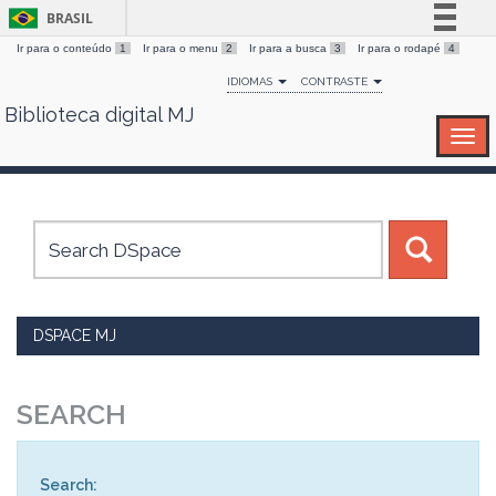
BRASIL
Ir para o conteúdo
1
Ir para o menu
2
Ir para a busca
3
Ir para o rodapé
4
Simplifique!
IDIOMAS
CONTRASTE
Comunica BR
Biblioteca digital MJ
Skip
Participe
navigation
Acesso à informação
Legislação
Canais
DSPACE MJ
SEARCH
Search: