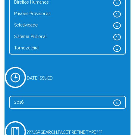
Direitos Humanos
1
Prisões Provisórias
1
Seletividade
1
Sistema Prisional
1
Tornozeleira
1
DATE ISSUED
2016
1
???JSP.SEARCH.FACET.REFINE.TYPE???