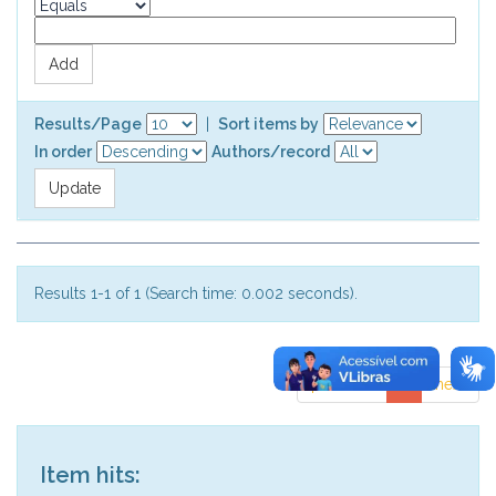
Results/Page
|
Sort items by
In order
Authors/record
Results 1-1 of 1 (Search time: 0.002 seconds).
previous
1
next
Item hits: