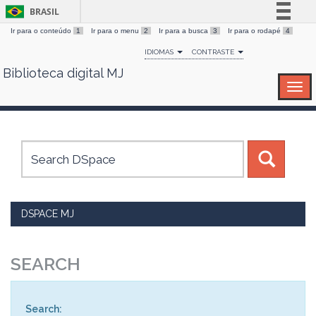
BRASIL
Ir para o conteúdo
1
Ir para o menu
2
Ir para a busca
3
Ir para o rodapé
4
Simplifique!
IDIOMAS
CONTRASTE
Comunica BR
Biblioteca digital MJ
Skip
Participe
navigation
Acesso à informação
Legislação
Canais
DSPACE MJ
SEARCH
Search: