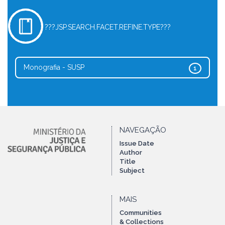
???JSP.SEARCH.FACET.REFINE.TYPE???
Monografia - SUSP
1
NAVEGAÇÃO
Issue Date
Author
Title
Subject
MAIS
Communities
& Collections