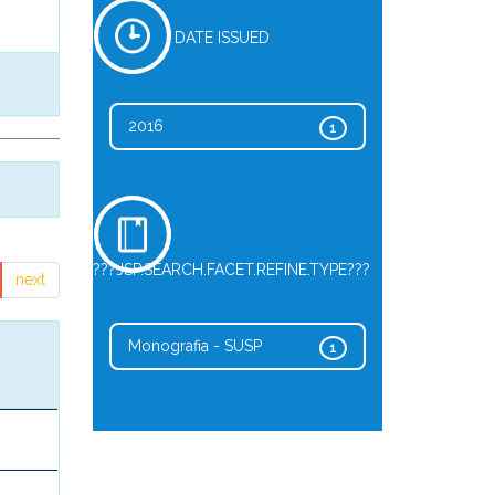
DATE ISSUED
2016
1
???JSP.SEARCH.FACET.REFINE.TYPE???
next
Monografia - SUSP
1