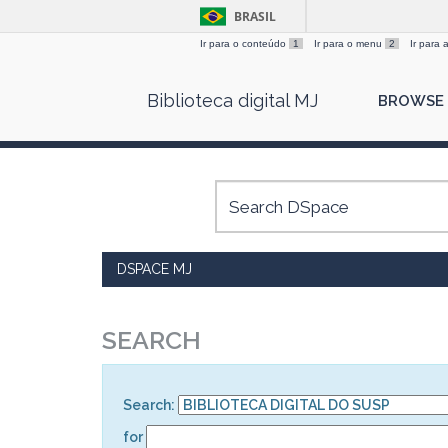
BRASIL
Ir para o conteúdo
1
Ir para o menu
2
Ir para
Skip
Biblioteca digital MJ
BROWSE
navigation
DSPACE MJ
SEARCH
Search:
for