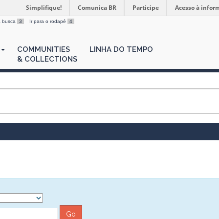
Simplifique!
Comunica BR
Participe
Acesso à infor
 a busca
3
Ir para o rodapé
4
COMMUNITIES
LINHA DO TEMPO
& COLLECTIONS