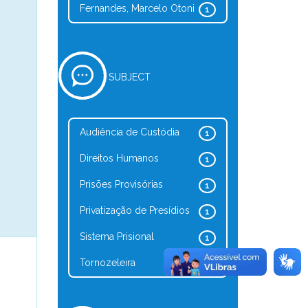
Fernandes, Marcelo Otoni
1
SUBJECT
Audiência de Custódia
1
Direitos Humanos
1
Prisões Provisórias
1
Privatização de Presídios
1
Sistema Prisional
1
Tornozeleira
1