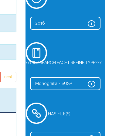
2016
1
???JSP.SEARCH.FACET.REFINE.TYPE???
next
Monografia - SUSP
1
HAS FILE(S)