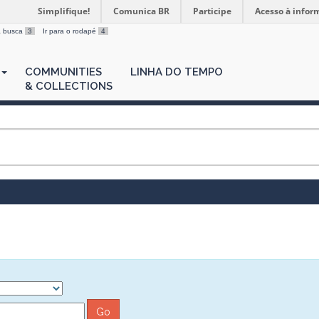
Simplifique!
Comunica BR
Participe
Acesso à infor
 a busca
3
Ir para o rodapé
4
COMMUNITIES
LINHA DO TEMPO
& COLLECTIONS