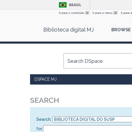
BRASIL
Ir para o conteúdo
1
Ir para o menu
2
Ir para
Skip
Biblioteca digital MJ
BROWSE
navigation
DSPACE MJ
SEARCH
Search:
for