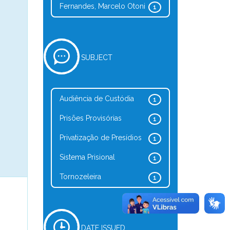
Fernandes, Marcelo Otoni
1
SUBJECT
Audiência de Custódia
1
Prisões Provisórias
1
Privatização de Presídios
1
Sistema Prisional
1
Tornozeleira
1
DATE ISSUED