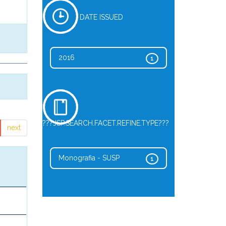
DATE ISSUED
2016
1
???JSP.SEARCH.FACET.REFINE.TYPE???
next
Monografia - SUSP
1