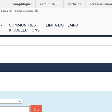
Simplifique!
Comunica BR
Participe
Acesso à infor
 a busca
3
Ir para o rodapé
4
COMMUNITIES
LINHA DO TEMPO
& COLLECTIONS