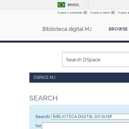
BRASIL
Ir para o conteúdo
1
Ir para o menu
2
Ir para
Skip
Biblioteca digital MJ
BROWSE
navigation
DSPACE MJ
SEARCH
Search:
for