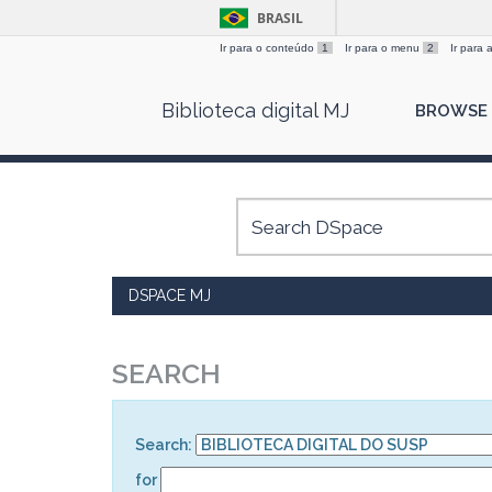
BRASIL
Ir para o conteúdo
1
Ir para o menu
2
Ir para
Skip
Biblioteca digital MJ
BROWSE
navigation
DSPACE MJ
SEARCH
Search:
for