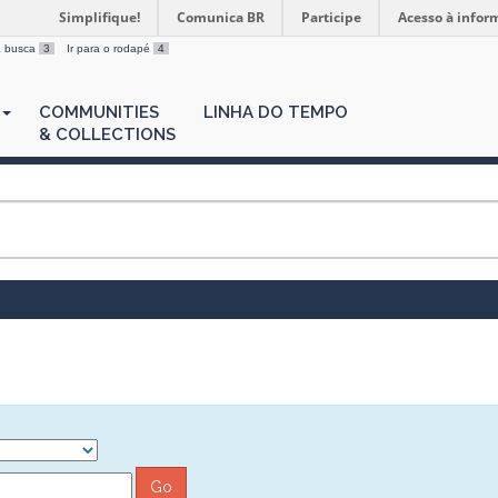
Simplifique!
Comunica BR
Participe
Acesso à infor
 a busca
3
Ir para o rodapé
4
COMMUNITIES
LINHA DO TEMPO
& COLLECTIONS