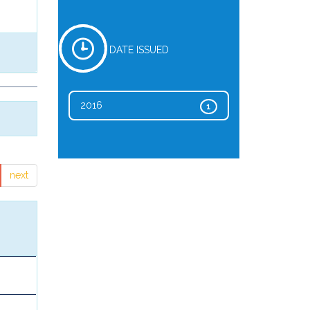
DATE ISSUED
2016
1
next