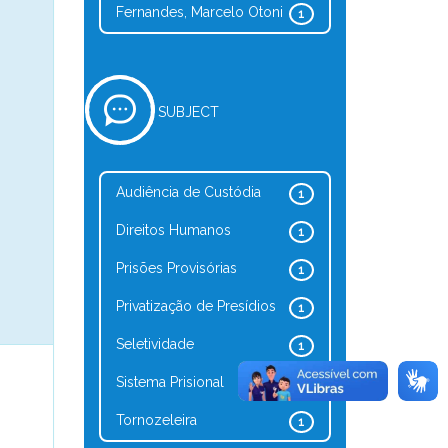
Fernandes, Marcelo Otoni
1
SUBJECT
Audiência de Custódia
1
Direitos Humanos
1
Prisões Provisórias
1
Privatização de Presídios
1
Seletividade
1
Sistema Prisional
1
Tornozeleira
1