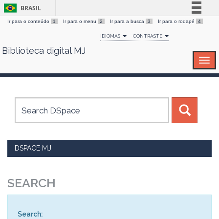
BRASIL
Ir para o conteúdo
1
Ir para o menu
2
Ir para a busca
3
Ir para o rodapé
4
Simplifique!
IDIOMAS
CONTRASTE
Comunica BR
Biblioteca digital MJ
Skip
Participe
navigation
Acesso à informação
Legislação
Canais
DSPACE MJ
SEARCH
Search: