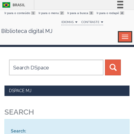
BRASIL
Ir para o conteúdo
1
Ir para o menu
2
Ir para a busca
3
Ir para o rodapé
4
Simplifique!
IDIOMAS
CONTRASTE
Comunica BR
Biblioteca digital MJ
Skip
Participe
navigation
Acesso à informação
Legislação
Canais
DSPACE MJ
SEARCH
Search: