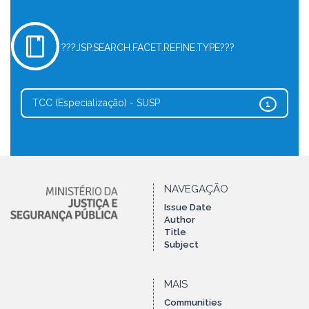
???JSP.SEARCH.FACET.REFINE.TYPE???
TCC (Especialização) - SUSP
1
NAVEGAÇÃO
Issue Date
Author
Title
Subject
MAIS
Communities