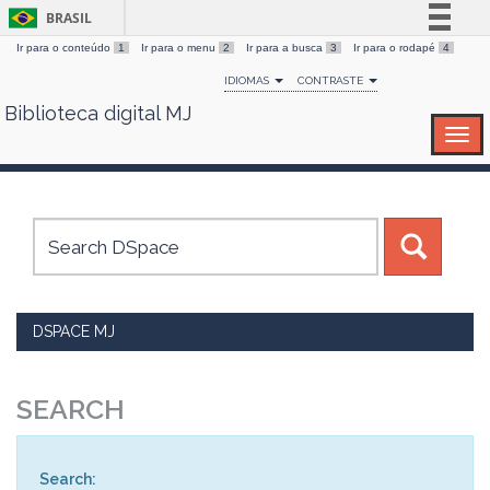
BRASIL
Ir para o conteúdo
1
Ir para o menu
2
Ir para a busca
3
Ir para o rodapé
4
Simplifique!
IDIOMAS
CONTRASTE
Comunica BR
Biblioteca digital MJ
Skip
Participe
navigation
Acesso à informação
Legislação
Canais
DSPACE MJ
SEARCH
Search: