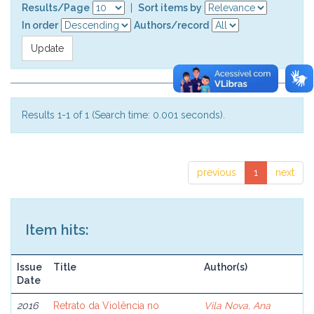
Results/Page
|
Sort items by
In order
Authors/record
Results 1-1 of 1 (Search time: 0.001 seconds).
previous
1
next
Item hits:
Issue
Title
Author(s)
Date
2016
Retrato da Violência no
Vila Nova, Ana