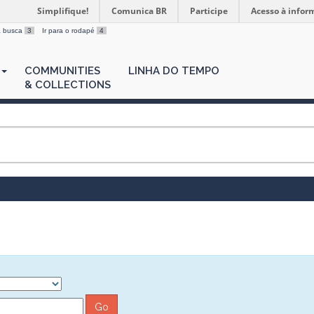
Simplifique!
Comunica BR
Participe
Acesso à infor
 a busca
3
Ir para o rodapé
4
COMMUNITIES
LINHA DO TEMPO
& COLLECTIONS