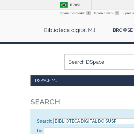
BRASIL
Ir para o conteúdo
1
Ir para o menu
2
Ir para
Skip
Biblioteca digital MJ
BROWSE
navigation
DSPACE MJ
SEARCH
Search:
for