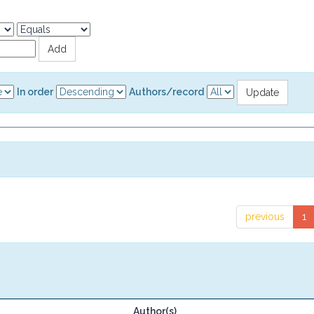
In order
Authors/record
previous
1
Author(s)