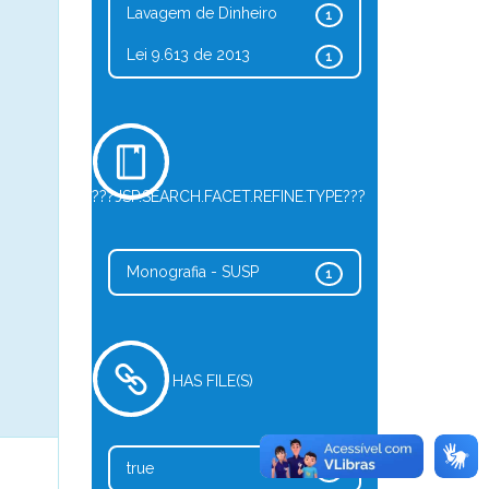
Lavagem de Dinheiro
1
Lei 9.613 de 2013
1
???JSP.SEARCH.FACET.REFINE.TYPE???
Monografia - SUSP
1
HAS FILE(S)
true
1