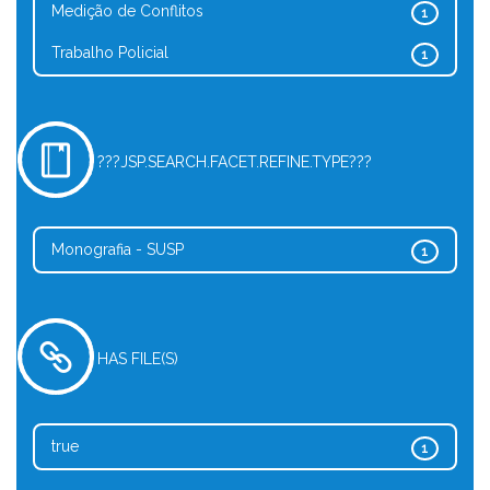
Medição de Conflitos
1
Trabalho Policial
1
???JSP.SEARCH.FACET.REFINE.TYPE???
Monografia - SUSP
1
HAS FILE(S)
true
1