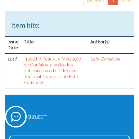
previous
1
next
Item hits:
Issue
Title
Author(s)
Date
2016
Trabalho Policial e Mediação
Laia, Daniel de
de Conflitos: a visão dos
policiais civis da Delegacia
Regional Noroeste de Belo
Horizonte
SUBJECT