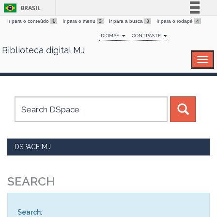
BRASIL
Ir para o conteúdo
1
Ir para o menu
2
Ir para a busca
3
Ir para o rodapé
4
Simplifique!
IDIOMAS
CONTRASTE
Comunica BR
Biblioteca digital MJ
Skip
Participe
navigation
Acesso à informação
Legislação
Canais
DSPACE MJ
SEARCH
Search: