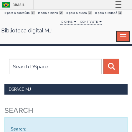
BRASIL
Ir para o conteúdo
1
Ir para o menu
2
Ir para a busca
3
Ir para o rodapé
4
Simplifique!
IDIOMAS
CONTRASTE
Comunica BR
Biblioteca digital MJ
Skip
Participe
navigation
Acesso à informação
Legislação
Canais
DSPACE MJ
SEARCH
Search: