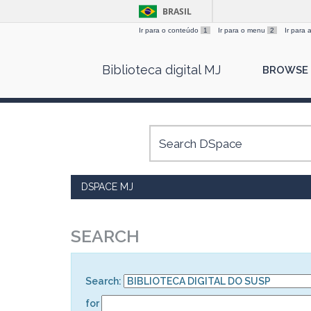
BRASIL
Ir para o conteúdo
1
Ir para o menu
2
Ir para
Skip
Biblioteca digital MJ
BROWSE
navigation
DSPACE MJ
SEARCH
Search:
for