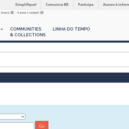
Simplifique!
Comunica BR
Participe
Acesso à infor
 a busca
3
Ir para o rodapé
4
COMMUNITIES
LINHA DO TEMPO
& COLLECTIONS