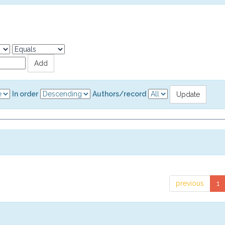
In order
Authors/record
previous
1