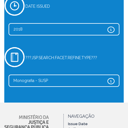
DATE ISSUED
2018
1
???JSP.SEARCH.FACET.REFINE.TYPE???
Monografia - SUSP
1
NAVEGAÇÃO
Issue Date