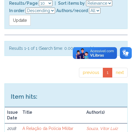
Results/Page
|
Sort items by
In order
Authors/record
Results 1-1 of 1 (Search time: 0.002 seconds).
previous
1
next
Item hits:
Issue
Title
Author(s)
Date
2018
A Relação da Polícia Militar
Souza, Vitor Luiz