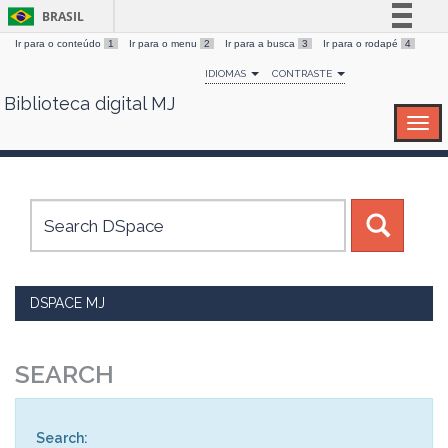
BRASIL
Ir para o conteúdo
1
Ir para o menu
2
Ir para a busca
3
Ir para o rodapé
4
Simplifique!
IDIOMAS
CONTRASTE
Comunica BR
Biblioteca digital MJ
Skip
Participe
navigation
Acesso à informação
Legislação
Canais
DSPACE MJ
SEARCH
Search: