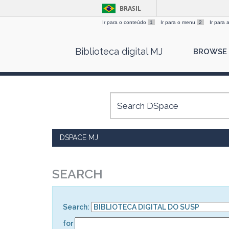
BRASIL
Ir para o conteúdo
1
Ir para o menu
2
Ir para
Skip
Biblioteca digital MJ
BROWSE
navigation
DSPACE MJ
SEARCH
Search:
for