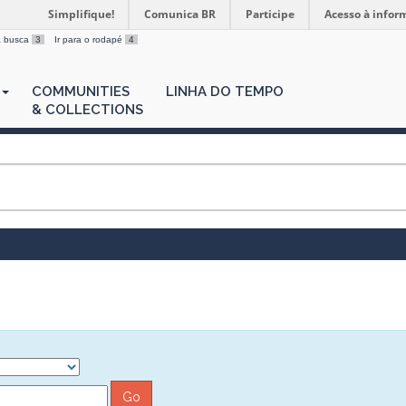
Simplifique!
Comunica BR
Participe
Acesso à infor
 a busca
3
Ir para o rodapé
4
COMMUNITIES
LINHA DO TEMPO
& COLLECTIONS