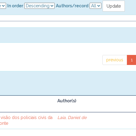
In order
Authors/record
previous
1
Author(s)
visão dos policiais civis da
Laia, Daniel de
onte