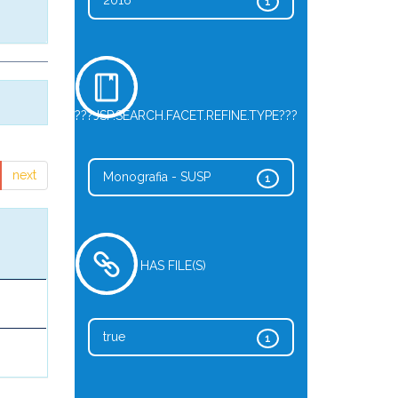
2016
1
???JSP.SEARCH.FACET.REFINE.TYPE???
next
Monografia - SUSP
1
HAS FILE(S)
true
1