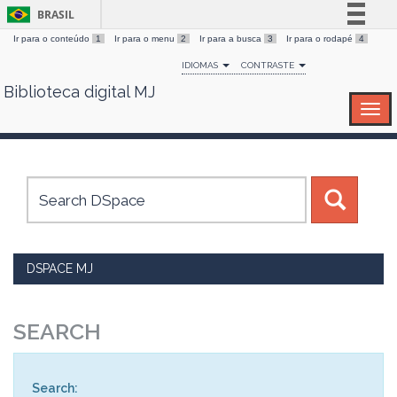
BRASIL
Ir para o conteúdo
1
Ir para o menu
2
Ir para a busca
3
Ir para o rodapé
4
Simplifique!
IDIOMAS
CONTRASTE
Comunica BR
Biblioteca digital MJ
Skip
Participe
navigation
Acesso à informação
Legislação
Canais
DSPACE MJ
SEARCH
Search: