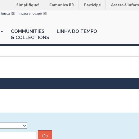
Simplifique!
Comunica BR
Participe
Acesso à infor
 a busca
3
Ir para o rodapé
4
COMMUNITIES
LINHA DO TEMPO
& COLLECTIONS