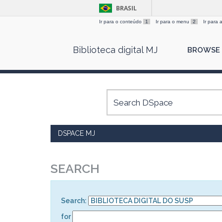
BRASIL
Ir para o conteúdo
1
Ir para o menu
2
Ir para
Skip
Biblioteca digital MJ
BROWSE
navigation
DSPACE MJ
SEARCH
Search:
for