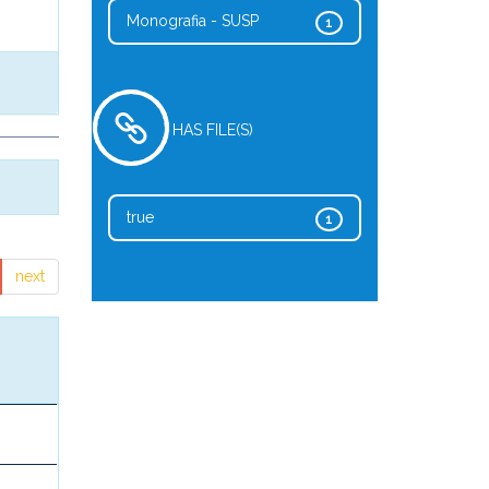
Monografia - SUSP
1
HAS FILE(S)
true
1
next