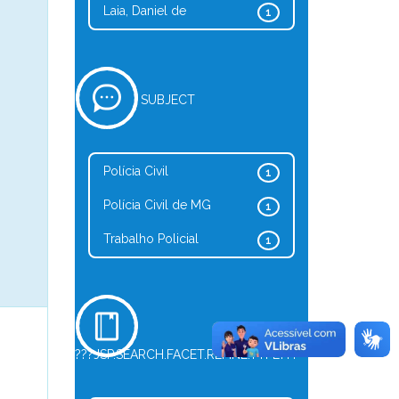
Laia, Daniel de
1
SUBJECT
Polícia Civil
1
Polícia Civil de MG
1
Trabalho Policial
1
???JSP.SEARCH.FACET.REFINE.TYPE???