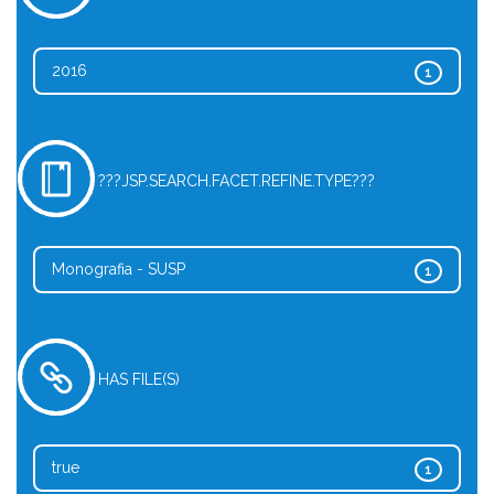
2016
1
???JSP.SEARCH.FACET.REFINE.TYPE???
Monografia - SUSP
1
HAS FILE(S)
true
1