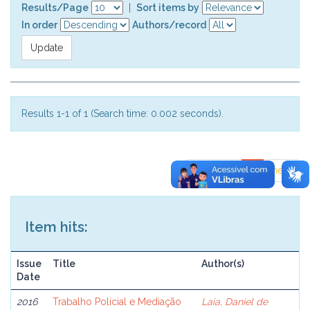
Results/Page
|
Sort items by
In order
Authors/record
Results 1-1 of 1 (Search time: 0.002 seconds).
previous
1
next
Item hits:
Issue
Title
Author(s)
Date
2016
Trabalho Policial e Mediação
Laia, Daniel de