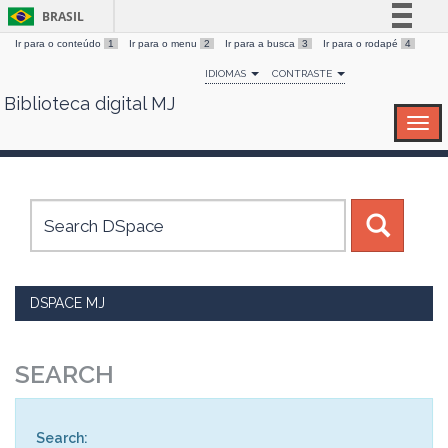
BRASIL
Ir para o conteúdo
1
Ir para o menu
2
Ir para a busca
3
Ir para o rodapé
4
Simplifique!
IDIOMAS
CONTRASTE
Comunica BR
Biblioteca digital MJ
Skip
Participe
navigation
Acesso à informação
Legislação
Canais
DSPACE MJ
SEARCH
Search: