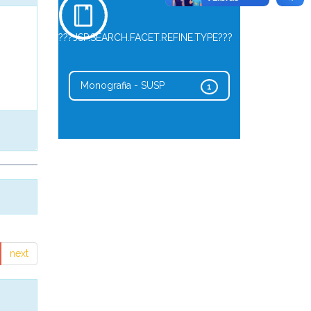
???JSP.SEARCH.FACET.REFINE.TYPE???
Monografia - SUSP
1
next