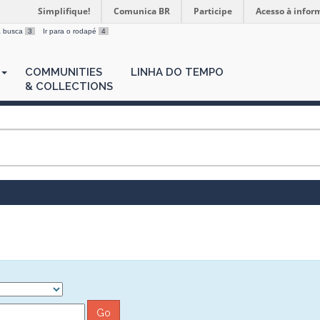
Simplifique!
Comunica BR
Participe
Acesso à infor
 a busca
3
Ir para o rodapé
4
COMMUNITIES
LINHA DO TEMPO
& COLLECTIONS