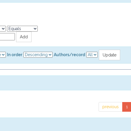
In order
Authors/record
previous
1