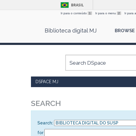
BRASIL
Ir para o conteúdo
1
Ir para o menu
2
Ir para
Skip
Biblioteca digital MJ
BROWSE
navigation
DSPACE MJ
SEARCH
Search:
for