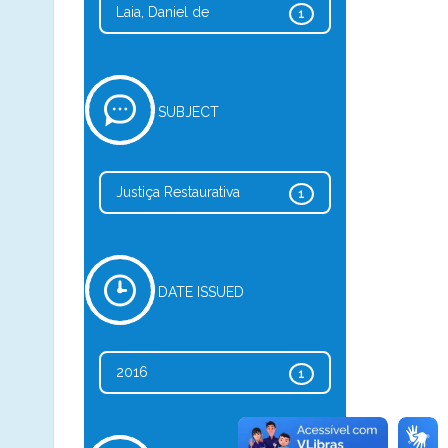
Laia, Daniel de
1
SUBJECT
Justiça Restaurativa
1
DATE ISSUED
2016
1