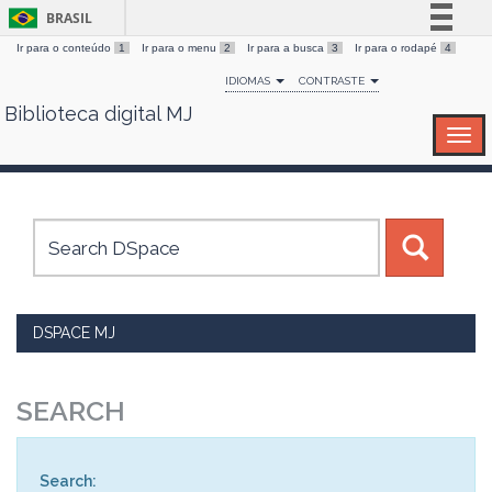
BRASIL
Ir para o conteúdo
1
Ir para o menu
2
Ir para a busca
3
Ir para o rodapé
4
Simplifique!
IDIOMAS
CONTRASTE
Comunica BR
Biblioteca digital MJ
Skip
Participe
navigation
Acesso à informação
Legislação
Canais
DSPACE MJ
SEARCH
Search: