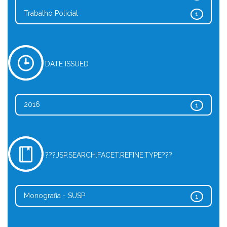
Trabalho Policial
1
DATE ISSUED
2016
1
???JSP.SEARCH.FACET.REFINE.TYPE???
Monografia - SUSP
1