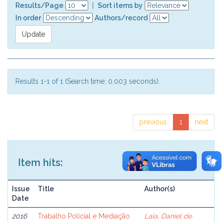
Results/Page
|
Sort items by
In order
Authors/record
Results 1-1 of 1 (Search time: 0.003 seconds).
previous
1
next
Item hits:
Issue
Title
Author(s)
Date
2016
Trabalho Policial e Mediação
Laia, Daniel de