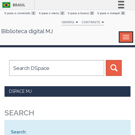
BRASIL
Ir para o conteúdo
1
Ir para o menu
2
Ir para a busca
3
Ir para o rodapé
4
Simplifique!
IDIOMAS
CONTRASTE
Comunica BR
Biblioteca digital MJ
Skip
Participe
navigation
Acesso à informação
Legislação
Canais
DSPACE MJ
SEARCH
Search: