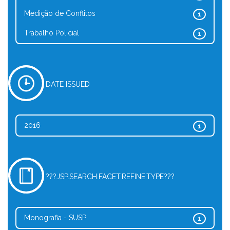
Medição de Conflitos
1
Trabalho Policial
1
DATE ISSUED
2016
1
???JSP.SEARCH.FACET.REFINE.TYPE???
Monografia - SUSP
1