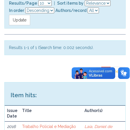
Results/Page
|
Sort items by
In order
Authors/record
Results 1-1 of 1 (Search time: 0.002 seconds).
previous
1
next
Item hits:
Issue
Title
Author(s)
Date
2016
Trabalho Policial e Mediação
Laia, Daniel de