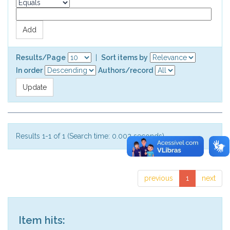
Results/Page
|
Sort items by
In order
Authors/record
Results 1-1 of 1 (Search time: 0.002 seconds).
previous
1
next
Item hits: