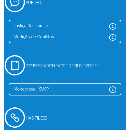
SUBJECT
Justiça Restaurativa
1
Medição de Conflitos
1
???JSP.SEARCH.FACET.REFINE.TYPE???
Monografia - SUSP
1
HAS FILE(S)