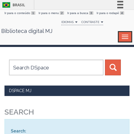
BRASIL
Ir para o conteúdo
1
Ir para o menu
2
Ir para a busca
3
Ir para o rodapé
4
Simplifique!
IDIOMAS
CONTRASTE
Comunica BR
Biblioteca digital MJ
Skip
Participe
navigation
Acesso à informação
Legislação
Canais
DSPACE MJ
SEARCH
Search: