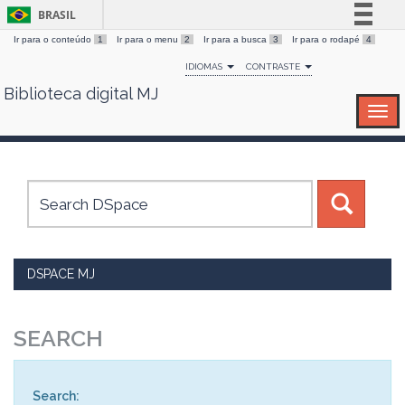
BRASIL
Ir para o conteúdo
1
Ir para o menu
2
Ir para a busca
3
Ir para o rodapé
4
Simplifique!
IDIOMAS
CONTRASTE
Comunica BR
Biblioteca digital MJ
Skip
Participe
navigation
Acesso à informação
Legislação
Canais
DSPACE MJ
SEARCH
Search: