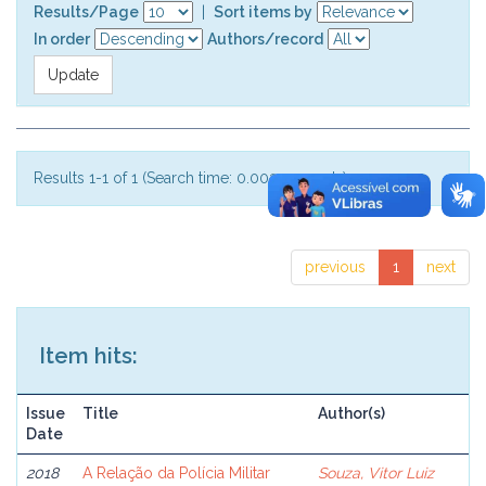
Results/Page
|
Sort items by
In order
Authors/record
Results 1-1 of 1 (Search time: 0.003 seconds).
previous
1
next
Item hits:
Issue
Title
Author(s)
Date
2018
A Relação da Polícia Militar
Souza, Vitor Luiz