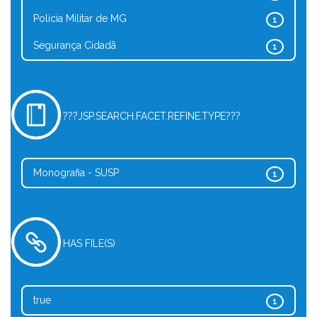
Polícia Militar de MG
1
Segurança Cidadã
1
???JSP.SEARCH.FACET.REFINE.TYPE???
Monografia - SUSP
1
HAS FILE(S)
true
1