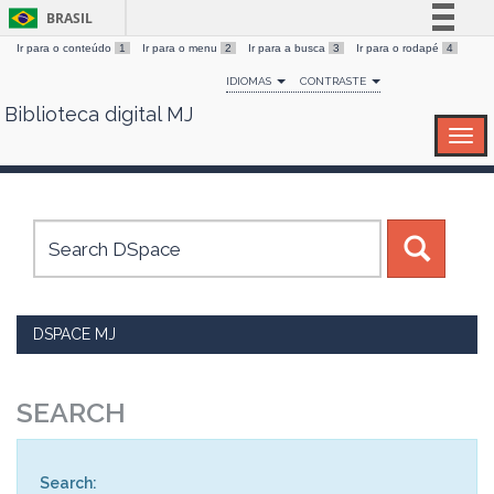
BRASIL
Ir para o conteúdo
1
Ir para o menu
2
Ir para a busca
3
Ir para o rodapé
4
Simplifique!
IDIOMAS
CONTRASTE
Comunica BR
Biblioteca digital MJ
Skip
Participe
navigation
Acesso à informação
Legislação
Canais
DSPACE MJ
SEARCH
Search: