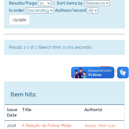
Results/Page
|
Sort items by
In order
Authors/record
Results 1-1 of 1 (Search time: 0.001 seconds).
previous
1
next
Item hits:
Issue
Title
Author(s)
Date
2018
A Relação da Polícia Militar
Souza, Vitor Luiz