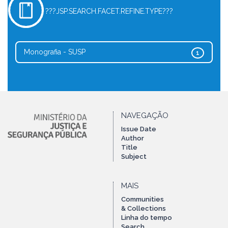
???JSP.SEARCH.FACET.REFINE.TYPE???
Monografia - SUSP
1
NAVEGAÇÃO
Issue Date
Author
Title
Subject
MAIS
Communities
& Collections
Linha do tempo
Search