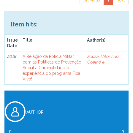
previous
1
next
Item hits:
Issue
Title
Author(s)
Date
2018
A Relação da Polícia Militar
Souza, Vitor Luiz
com as Políticas de Prevenção
Coelho e
Social à Criminalidade: a
experiência do programa Fica
Vivo!
AUTHOR