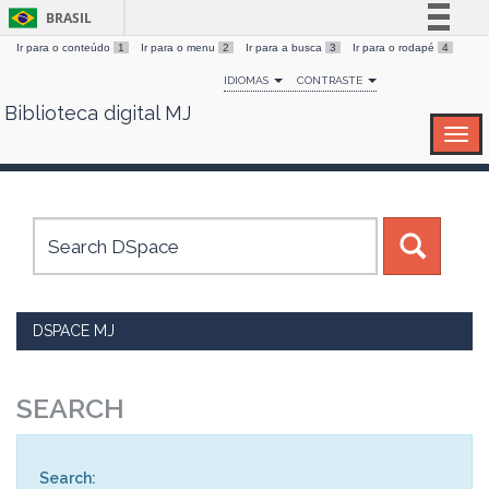
BRASIL
Ir para o conteúdo
1
Ir para o menu
2
Ir para a busca
3
Ir para o rodapé
4
Simplifique!
IDIOMAS
CONTRASTE
Comunica BR
Biblioteca digital MJ
Skip
Participe
navigation
Acesso à informação
Legislação
Canais
DSPACE MJ
SEARCH
Search: