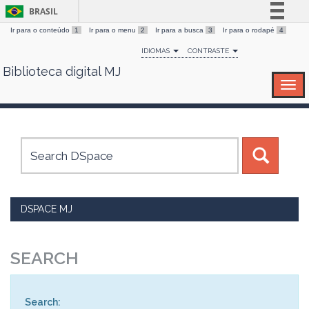
BRASIL
Ir para o conteúdo
1
Ir para o menu
2
Ir para a busca
3
Ir para o rodapé
4
Simplifique!
IDIOMAS
CONTRASTE
Comunica BR
Biblioteca digital MJ
Skip
Participe
navigation
Acesso à informação
Legislação
Canais
DSPACE MJ
SEARCH
Search: