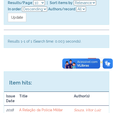
Results/Page
|
Sort items by
In order
Authors/record
Results 1-1 of 1 (Search time: 0.003 seconds).
previous
1
next
Item hits:
Issue
Title
Author(s)
Date
2018
A Relação da Polícia Militar
Souza, Vitor Luiz