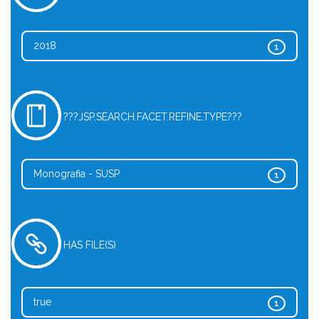
2018
1
???JSP.SEARCH.FACET.REFINE.TYPE???
Monografia - SUSP
1
HAS FILE(S)
true
1