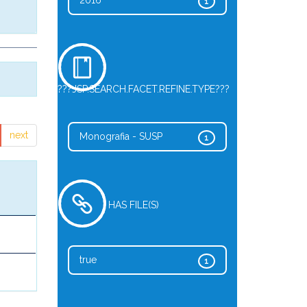
2016
1
???JSP.SEARCH.FACET.REFINE.TYPE???
next
Monografia - SUSP
1
HAS FILE(S)
true
1