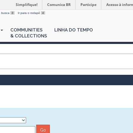
Simplifique!
Comunica BR
Participe
Acesso à infor
 a busca
3
Ir para o rodapé
4
COMMUNITIES
LINHA DO TEMPO
& COLLECTIONS