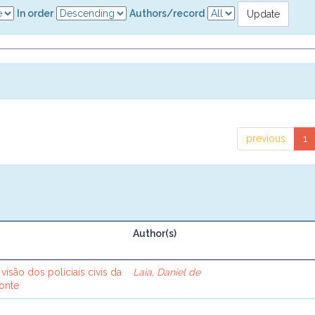
In order
Authors/record
previous
1
Author(s)
visão dos policiais civis da
Laia, Daniel de
onte