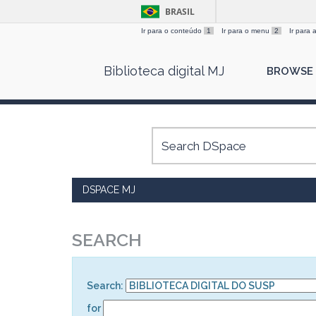
BRASIL
Ir para o conteúdo
1
Ir para o menu
2
Ir para
Skip
Biblioteca digital MJ
BROWSE
navigation
DSPACE MJ
SEARCH
Search:
for