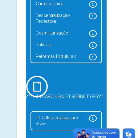
Carreira Única
1
Descentralização
1
Federativa
Desmilitarização
1
Polícias
1
Reformas Estruturais
1
???JSP.SEARCH.FACET.REFINE.TYPE???
TCC (Especialização) -
1
SUSP