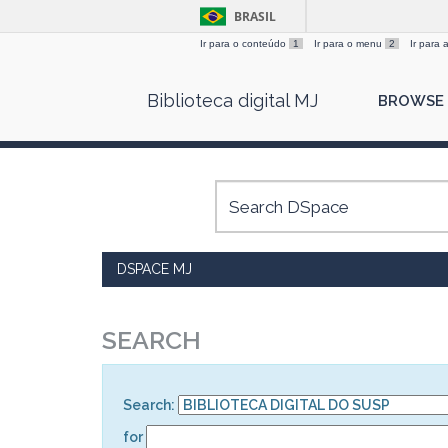
BRASIL
Ir para o conteúdo
1
Ir para o menu
2
Ir para
Skip
Biblioteca digital MJ
BROWSE
navigation
DSPACE MJ
SEARCH
Search:
for