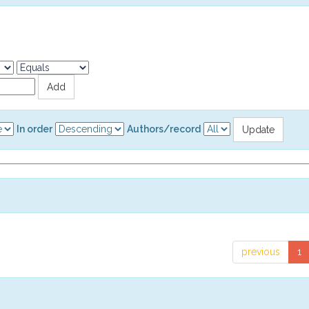
In order
Authors/record
previous
1