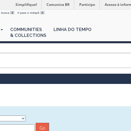
Simplifique!
Comunica BR
Participe
Acesso à infor
 a busca
3
Ir para o rodapé
4
COMMUNITIES
LINHA DO TEMPO
& COLLECTIONS