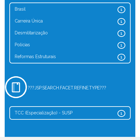
Brasil
1
Carreira Única
1
Desmilitarização
1
Polícias
1
Reformas Estruturais
1
???JSP.SEARCH.FACET.REFINE.TYPE???
TCC (Especialização) - SUSP
1