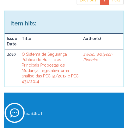
previous
1
next
Item hits:
Issue
Title
Author(s)
Date
2016
O Sistema de Segurança
Inácio, Walyson
Pública do Brasil e as
Pinheiro
Principais Propostas de
Mudança Legislativa: uma
análise das PEC 51/2013 e PEC
431/2014
SUBJECT