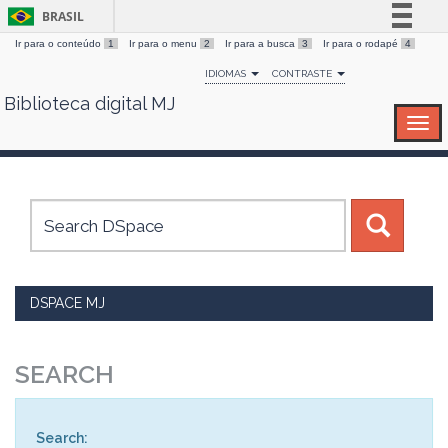
BRASIL
Ir para o conteúdo
1
Ir para o menu
2
Ir para a busca
3
Ir para o rodapé
4
Simplifique!
IDIOMAS
CONTRASTE
Comunica BR
Biblioteca digital MJ
Skip
Participe
navigation
Acesso à informação
Legislação
Canais
DSPACE MJ
SEARCH
Search: