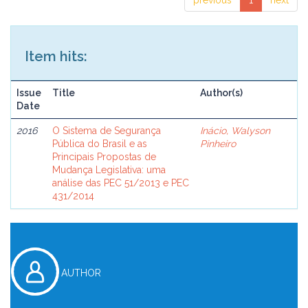
previous
1
next
Item hits:
Issue
Title
Author(s)
Date
2016
O Sistema de Segurança
Inácio, Walyson
Pública do Brasil e as
Pinheiro
Principais Propostas de
Mudança Legislativa: uma
análise das PEC 51/2013 e PEC
431/2014
AUTHOR