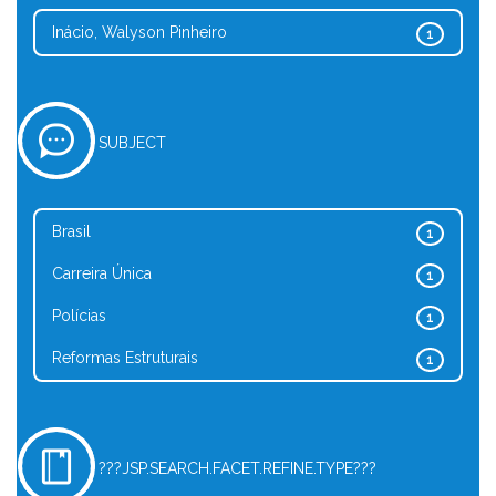
Inácio, Walyson Pinheiro
1
SUBJECT
Brasil
1
Carreira Única
1
Polícias
1
Reformas Estruturais
1
???JSP.SEARCH.FACET.REFINE.TYPE???