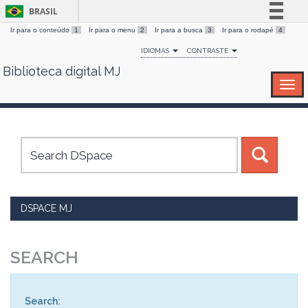
BRASIL
Ir para o conteúdo
1
Ir para o menu
2
Ir para a busca
3
Ir para o rodapé
4
Simplifique!
IDIOMAS
CONTRASTE
Comunica BR
Biblioteca digital MJ
Skip
Participe
navigation
Acesso à informação
Legislação
Canais
DSPACE MJ
SEARCH
Search: